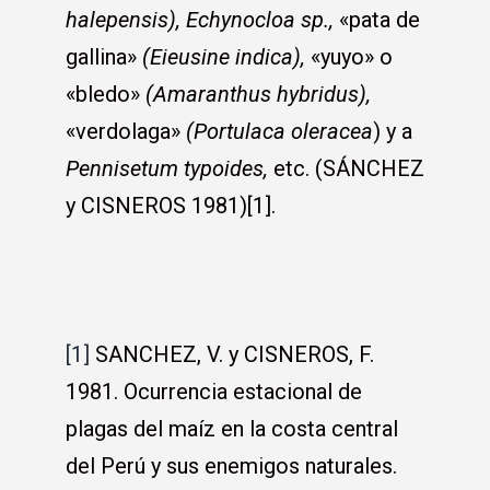
halepensis),
Echynocloa sp.,
«pata de
gallina»
(Eieusine indica),
«yuyo» o
«bledo»
(Amaranthus hybridus),
«verdolaga»
(Portulaca oleracea
) y a
Pennisetum typoides,
etc. (SÁNCHEZ
y CISNEROS 1981)[1].
[1]
SANCHEZ, V. y CISNEROS, F.
1981. Ocurrencia estacional de
plagas del maíz en la costa central
del Perú y sus enemigos naturales.