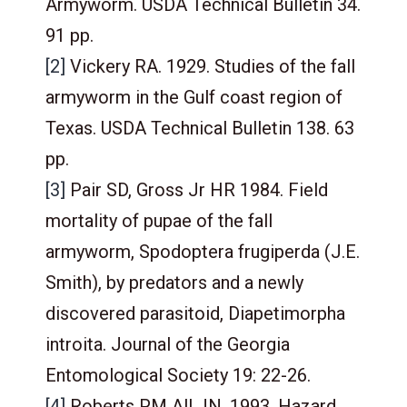
Armyworm. USDA Technical Bulletin 34.
91 pp.
[2]
Vickery RA. 1929. Studies of the fall
armyworm in the Gulf coast region of
Texas. USDA Technical Bulletin 138. 63
pp.
[3]
Pair SD, Gross Jr HR 1984. Field
mortality of pupae of the fall
armyworm, Spodoptera frugiperda (J.E.
Smith), by predators and a newly
discovered parasitoid, Diapetimorpha
introita. Journal of the Georgia
Entomological Society 19: 22-26.
[4]
Roberts PM All JN. 1993. Hazard