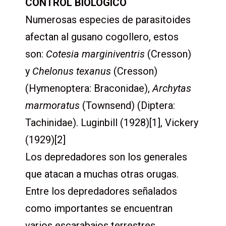
CONTROL BIOLÓGICO
Numerosas especies de parasitoides
afectan al gusano cogollero, estos
son:
Cotesia marginiventris
(Cresson)
y
Chelonus texanus
(Cresson)
(Hymenoptera: Braconidae),
Archytas
marmoratus
(Townsend) (Diptera:
Tachinidae). Luginbill (1928)[1], Vickery
(1929)[2]
Los depredadores son los generales
que atacan a muchas otras orugas.
Entre los depredadores señalados
como importantes se encuentran
varios escarabajos terrestres